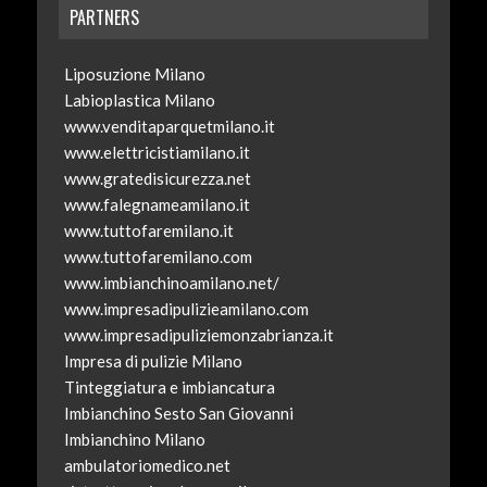
PARTNERS
Liposuzione Milano
Labioplastica Milano
www.venditaparquetmilano.it
www.elettricistiamilano.it
www.gratedisicurezza.net
www.falegnameamilano.it
www.tuttofaremilano.it
www.tuttofaremilano.com
www.imbianchinoamilano.net/
www.impresadipulizieamilano.com
www.impresadipuliziemonzabrianza.it
Impresa di pulizie Milano
Tinteggiatura e imbiancatura
Imbianchino Sesto San Giovanni
Imbianchino Milano
ambulatoriomedico.net