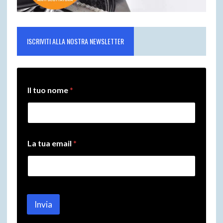
ISCRIVITI ALLA NOSTRA NEWSLETTER
e
Il tuo nome
*
m
a
i
l
*
*
La tua email
*
Invia