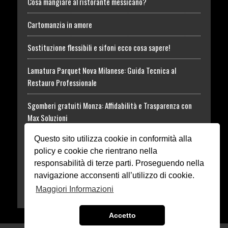
Cosa mangiare al ristorante messicano?
Cartomanzia in amore
Sostituzione flessibili e sifoni ecco cosa sapere!
Lamatura Parquet Nova Milanese: Guida Tecnica al
Restauro Professionale
Sgomberi gratuiti Monza: Affidabilità e Trasparenza con
Max Soluzioni
Questo sito utilizza cookie in conformità alla
Tossina Botulinica: informazioni utili al Trattamento
policy e cookie che rientrano nella
Rhodense Funeral
responsabilità di terze parti. Proseguendo nella
navigazione acconsenti all’utilizzo di cookie.
Dissuasori in acciaio o ferro Monza
Maggiori Informazioni
Accetto