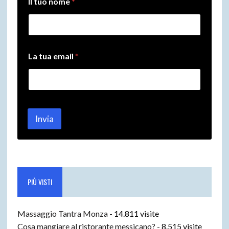
Il tuo nome
*
a
I
l
n
o
m
La tua email
*
e
Invia
PIÙ VISTI
Massaggio Tantra Monza
- 14.811 visite
Cosa mangiare al ristorante messicano?
- 8.515 visite