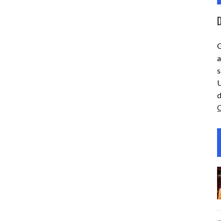
D
G
a
s
U
d
C