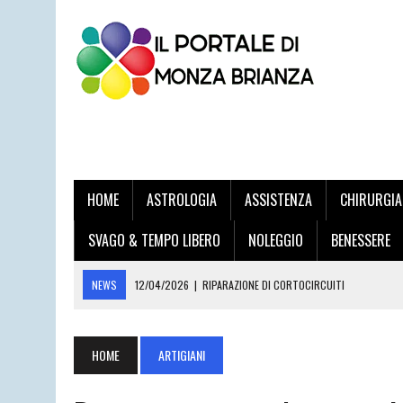
HOME
ASTROLOGIA
ASSISTENZA
CHIRURGIA
SVAGO & TEMPO LIBERO
NOLEGGIO
BENESSERE
NEWS
12/04/2026
|
RIPARAZIONE DI CORTOCIRCUITI
03/04/2026
|
STAMPA VOLANTINI ONLINE PER LE IMPRESE DELLA BRIA
20/03/2026
|
DOTT. DANILO DI TRAPANI: L’ECCELLENZA DELL’UROLOG
HOME
ARTIGIANI
12/03/2026
|
LAMATURA PARQUET DESIO