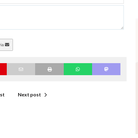
via
st
Next post