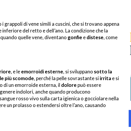
i grappoli di vene simili a cuscini, che si trovano appena
nferiore del retto e dell’ano. La condizione che la
a quando quelle vene, diventano
gonfie
e
distese
, come
riore
, e le
emorroidi esterne
, si sviluppano
sotto la
le più scomode
, perché la pelle sovrastante si
irrita
e si
no di un emorroide esterna, il
dolore
può essere
n genere indolori, anche quando producono
ngue rosso vivo sulla carta igienica o gocciolare nella
re un prolasso o estendersi oltre l’ano, causando