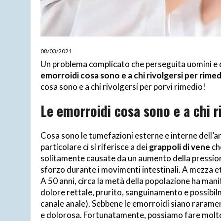
08/03/2021
Un problema complicato che perseguita uomini e d
emorroidi cosa sono e a chi rivolgersi per rime
cosa sono e a chi rivolgersi per porvi rimedio!
Le emorroidi cosa sono e a chi r
Cosa sono le tumefazioni esterne e interne dell’ano
particolare ci si riferisce a dei
grappoli di vene
ch
solitamente causate da un aumento della pression
sforzo durante i movimenti intestinali. A mezza e
A 50 anni, circa la metà della popolazione ha manif
dolore rettale, prurito, sanguinamento e possibi
canale anale). Sebbene le emorroidi siano rarame
e dolorosa. Fortunatamente, possiamo fare molto