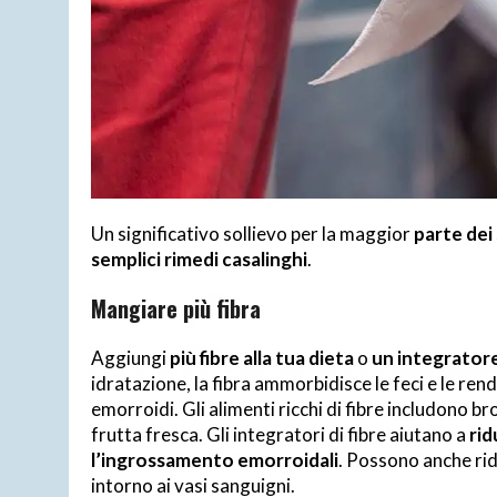
Un significativo sollievo per la maggior
parte dei
semplici rimedi casalinghi
.
Mangiare più fibra
Aggiungi
più fibre alla tua dieta
o
un integratore 
idratazione, la fibra ammorbidisce le feci e le rend
emorroidi. Gli alimenti ricchi di fibre includono bro
frutta fresca. Gli integratori di fibre aiutano a
rid
l’ingrossamento emorroidali
. Possono anche ridu
intorno ai vasi sanguigni.