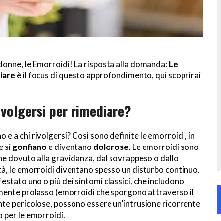
onne, le Emorroidi! La risposta alla domanda:
Le
diare
è il focus di questo approfondimento, qui scoprirai
ivolgersi per rimediare?
 e a chi rivolgersi
? Così sono definite le emorroidi, in
e si
gonfiano
e diventano
dolorose
. Le emorroidi sono
e dovuto alla gravidanza, dal sovrappeso o dallo
tà, le emorroidi diventano spesso un disturbo continuo.
estato uno o più dei sintomi classici, che includono
lmente prolasso (emorroidi che sporgono attraverso il
nte pericolose, possono essere un’intrusione ricorrente
 per le emorroidi.