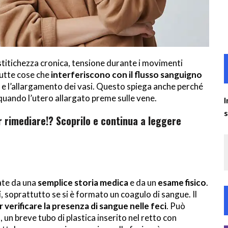
stitichezza cronica, tensione durante i movimenti
tutte cose che
interferiscono con il flusso sanguigno
e l’allargamento dei vasi. Questo spiega anche perché
quando l’utero allargato preme sulle vene.
I
r rimediare!? Scoprilo e continua a leggere
ate da una
semplice storia medica
e da un
esame fisico
.
soprattutto se si è formato un coagulo di sangue. Il
r verificare la presenza di sangue nelle feci
. Può
o
, un breve tubo di plastica inserito nel retto con