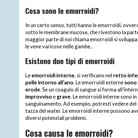
Cosa sono le emorroidi?
In un certo senso, tutti hanno le emorroidi, ovvero 
sotto le membrane mucose, che rivestono la parte i
maggior parte di noi chiama emorroidi si svilupp
le vene varicose nelle gambe..
Esistono due tipi di emorroidi
Le
emorroidi interne
, si verificano nel
retto infe
pelle intorno all’ano
. Le emorroidi esterne
sono 
erode
. Se un coagulo di sangue si forma all’inter
improvviso
e
grave
. Le emorroidi interne sono i
sanguinamento. Ad esempio, potresti vedere del sa
tazza del water. Le emorroidi interne possono ave
diversi potenziali problemi.
Cosa causa le emorroidi?