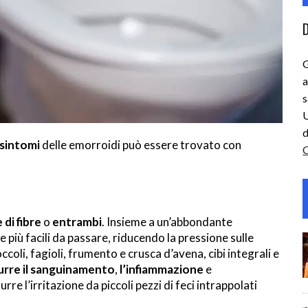
D
G
a
s
U
d
 sintomi
delle emorroidi può essere trovato con
C
di fibre
o
entrambi
. Insieme a un’abbondante
e più facili da passare, riducendo la pressione sulle
ccoli, fagioli, frumento e crusca d’avena, cibi integrali e
urre il sanguinamento
,
l’infiammazione
e
rre l’irritazione da piccoli pezzi di feci intrappolati