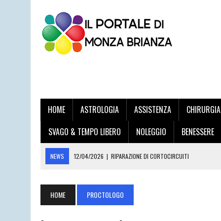
HOME
ASTROLOGIA
ASSISTENZA
CHIRURGIA
SVAGO & TEMPO LIBERO
NOLEGGIO
BENESSERE
NEWS
12/04/2026
|
RIPARAZIONE DI CORTOCIRCUITI
03/04/2026
|
STAMPA VOLANTINI ONLINE PER LE IMPRESE DELLA BRIA
20/03/2026
|
DOTT. DANILO DI TRAPANI: L’ECCELLENZA DELL’UROLOG
HOME
PROCTOLOGO
12/03/2026
|
LAMATURA PARQUET DESIO