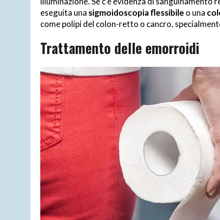
illuminazione. Se c’è evidenza di sanguinamento r
eseguita una
sigmoidoscopia flessibile
o una
col
come polipi del colon-retto o cancro, specialmente
Trattamento delle emorroidi