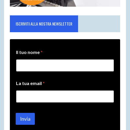
ISCRIVITI ALLA NOSTRA NEWSLETTER
t
Il tuo nome
*
u
o
*
e
m
a
La tua email
*
i
l
Invia