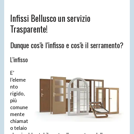
Infissi Bellusco un servizio
Trasparente!
Dunque cos’è l’infisso e cos’è il serramento?
L’infisso
E’
l’eleme
nto
rigido,
più
comune
mente
chiamat
o telaio