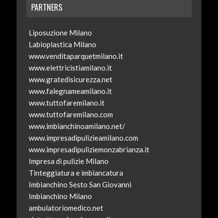
PARTNERS
Liposuzione Milano
Labioplastica Milano
www.venditaparquetmilano.it
www.elettricistiamilano.it
www.gratedisicurezza.net
www.falegnameamilano.it
www.tuttofaremilano.it
www.tuttofaremilano.com
www.imbianchinoamilano.net/
www.impresadipulizieamilano.com
www.impresadipuliziemonzabrianza.it
Impresa di pulizie Milano
Tinteggiatura e imbiancatura
Imbianchino Sesto San Giovanni
Imbianchino Milano
ambulatoriomedico.net