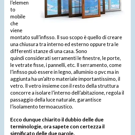
l’elemen
to
mobile
che
viene
montato sull’infisso. Il suo scopo è quello di creare
una chiusura tra interno ed esterno oppure tra le
differenti stanze di una casa. Sono
quindi considerati serramenti le finestre, le porte,
le vetrate fisse, i pannelli, etc. Il serramento, come
l’infisso può essere in legno, alluminio o pvc ma in
aggiunta ha un’altro materiale importantissimo, il
vetro. Il vetro insieme con il resto della struttura
concorre a isolare l’interno dell’abitazione, regola il
passaggio della luce naturale, garantisce
l’isolamento termoacustico.
Ecco dunque chiarito il dubbio delle due
terminologie, ora sapete con certezza il
significato delle due parole.