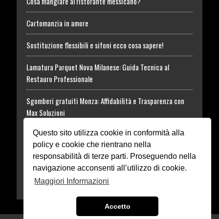
Cosa mangiare al ristorante messicano?
Cartomanzia in amore
Sostituzione flessibili e sifoni ecco cosa sapere!
Lamatura Parquet Nova Milanese: Guida Tecnica al
Restauro Professionale
Sgomberi gratuiti Monza: Affidabilità e Trasparenza con
Max Soluzioni
Questo sito utilizza cookie in conformità alla
Tossina Botulinica: informazioni utili al Trattamento
policy e cookie che rientrano nella
Rhodense Funeral
responsabilità di terze parti. Proseguendo nella
navigazione acconsenti all’utilizzo di cookie.
Dissuasori in acciaio o ferro Monza
Maggiori Informazioni
Accetto