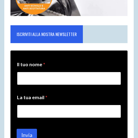
ISCRIVITI ALLA NOSTRA NEWSLETTER
Il tuo nome
*
*
La tua email
*
I
l
n
o
m
e
Invia