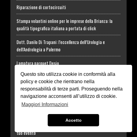
Riparazione di cortocircuiti
Stampa volantini online per le imprese della Brianza: la
qualità tipografica italiana a portata di click
Dott. Danilo Di Trapani: l’eccellenza dell’Urologia e
dell’Andrologia a Palermo
Lamatura parquet Desio
Questo sito utilizza cookie in conformità alla
Differenza tra dietologo e nutrizionista: guida alla scelta
policy e cookie che rientrano nella
consapevole
responsabilità di terze parti. Proseguendo nella
navigazione acconsenti all’utilizzo di cookie.
Miglior chirurgo plastico mastoplastica additiva
Maggiori Informazioni
Odontoiatria Miccio
Accetto
Noleggio tensostrutture Sondrio, coperture sicure per il
tuo evento