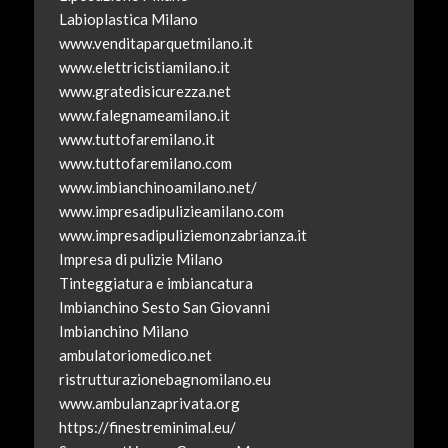
Labioplastica Milano
www.venditaparquetmilano.it
www.elettricistiamilano.it
www.gratedisicurezza.net
www.falegnameamilano.it
www.tuttofaremilano.it
www.tuttofaremilano.com
www.imbianchinoamilano.net/
www.impresadipulizieamilano.com
www.impresadipuliziemonzabrianza.it
Impresa di pulizie Milano
Tinteggiatura e imbiancatura
Imbianchino Sesto San Giovanni
Imbianchino Milano
ambulatoriomedico.net
ristrutturazionebagnomilano.eu
www.ambulanzaprivata.org
https://finestreminimal.eu/