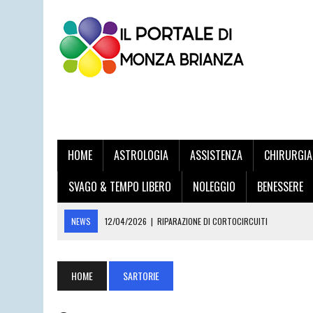
HOME
ASTROLOGIA
ASSISTENZA
CHIRURGIA
SVAGO & TEMPO LIBERO
NOLEGGIO
BENESSERE
NEWS
12/04/2026
|
RIPARAZIONE DI CORTOCIRCUITI
03/04/2026
|
STAMPA VOLANTINI ONLINE PER LE IMPRESE DELLA BRIA
20/03/2026
|
DOTT. DANILO DI TRAPANI: L’ECCELLENZA DELL’UROLOG
HOME
SARTORIE
12/03/2026
|
LAMATURA PARQUET DESIO