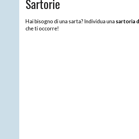
Sartorie
15/04/2026
|
CARTOMANTE SENSITIVA MORGANA
Hai bisogno di una sarta? Individua una
sartoria 
che ti occorre!