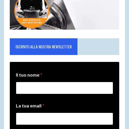
ISCRIVITI ALLA NOSTRA NEWSLETTER
Il tuo nome
*
n
La tua email
*
o
m
e
e
m