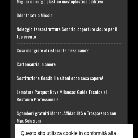
Miglior chirurgo plastico mastoplastica additiva
Odontoiatria Miccio
Noleggio tensostrutture Sondrio, coperture sicure per il
tuo evento
Cosa mangiare al ristorante messicano?
Cartomanzia in amore
Sostituzione flessibili e sifoni ecco cosa sapere!
Lamatura Parquet Nova Milanese: Guida Tecnica al
Restauro Professionale
Sgomberi gratuiti Monza: Affidabilità e Trasparenza con
Max Soluzioni
Questo sito utilizza cookie in conformità alla
Tossina Botulinica: informazioni utili al Trattamento