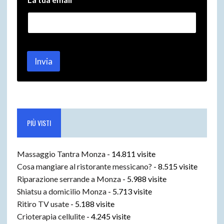
u
o
e
m
a
i
l
Invia
L
a
PIÙ VISTI
Massaggio Tantra Monza
- 14.811 visite
Cosa mangiare al ristorante messicano?
- 8.515 visite
Riparazione serrande a Monza
- 5.988 visite
Shiatsu a domicilio Monza
- 5.713 visite
Ritiro TV usate
- 5.188 visite
Crioterapia cellulite
- 4.245 visite