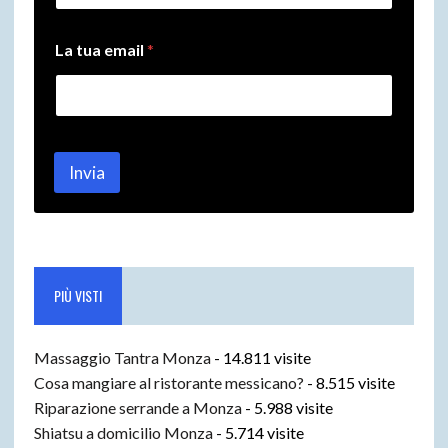
t
u
a
La tua email
*
t
u
a
Invia
PIÙ VISTI
Massaggio Tantra Monza
- 14.811 visite
Cosa mangiare al ristorante messicano?
- 8.515 visite
Riparazione serrande a Monza
- 5.988 visite
Shiatsu a domicilio Monza
- 5.714 visite