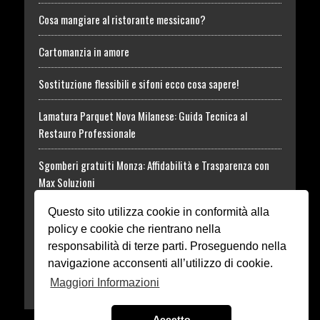
Cosa mangiare al ristorante messicano?
Cartomanzia in amore
Sostituzione flessibili e sifoni ecco cosa sapere!
Lamatura Parquet Nova Milanese: Guida Tecnica al
Restauro Professionale
Sgomberi gratuiti Monza: Affidabilità e Trasparenza con
Max Soluzioni
Questo sito utilizza cookie in conformità alla
Tossina Botulinica: informazioni utili al Trattamento
policy e cookie che rientrano nella
Rhodense Funeral
responsabilità di terze parti. Proseguendo nella
navigazione acconsenti all’utilizzo di cookie.
Dissuasori in acciaio o ferro Monza
Maggiori Informazioni
Accetto