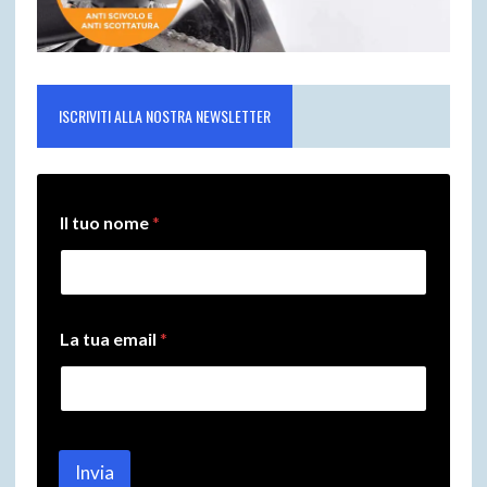
ISCRIVITI ALLA NOSTRA NEWSLETTER
Il tuo nome
*
*
La tua email
*
I
l
I
l
Invia