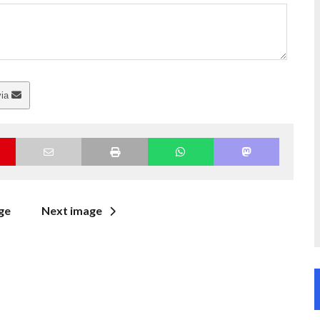
via
ge
Next image