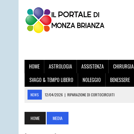
HOME
ASTROLOGIA
ASSISTENZA
CHIRURGIA
SVAGO & TEMPO LIBERO
NOLEGGIO
BENESSERE
NEWS
12/04/2026
|
RIPARAZIONE DI CORTOCIRCUITI
03/04/2026
|
STAMPA VOLANTINI ONLINE PER LE IMPRESE DELLA BRIA
20/03/2026
|
DOTT. DANILO DI TRAPANI: L’ECCELLENZA DELL’UROLOG
HOME
MEDIA
12/03/2026
|
LAMATURA PARQUET DESIO