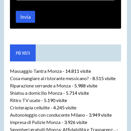
a
i
l
Invia
PIÙ VISTI
Massaggio Tantra Monza
- 14.811 visite
Cosa mangiare al ristorante messicano?
- 8.515 visite
Riparazione serrande a Monza
- 5.988 visite
Shiatsu a domicilio Monza
- 5.714 visite
Ritiro TV usate
- 5.190 visite
Crioterapia cellulite
- 4.245 visite
Autonoleggio con conducente Milano
- 3.949 visite
Impresa di Pulizie Monza
- 3.926 visite
Sgomberi gratuiti Monza: Affidabilità e Trasparenz...
-