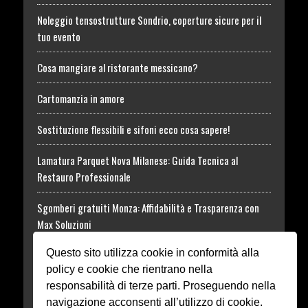
Noleggio tensostrutture Sondrio, coperture sicure per il
tuo evento
Cosa mangiare al ristorante messicano?
Cartomanzia in amore
Sostituzione flessibili e sifoni ecco cosa sapere!
Lamatura Parquet Nova Milanese: Guida Tecnica al
Restauro Professionale
Sgomberi gratuiti Monza: Affidabilità e Trasparenza con
Max Soluzioni
Questo sito utilizza cookie in conformità alla
Tossina Botulinica: informazioni utili al Trattamento
policy e cookie che rientrano nella
Rhodense Funeral
responsabilità di terze parti. Proseguendo nella
navigazione acconsenti all’utilizzo di cookie.