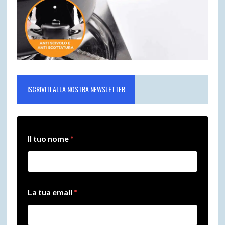
ISCRIVITI ALLA NOSTRA NEWSLETTER
Il tuo nome
*
*
La tua email
*
L
a
e
m