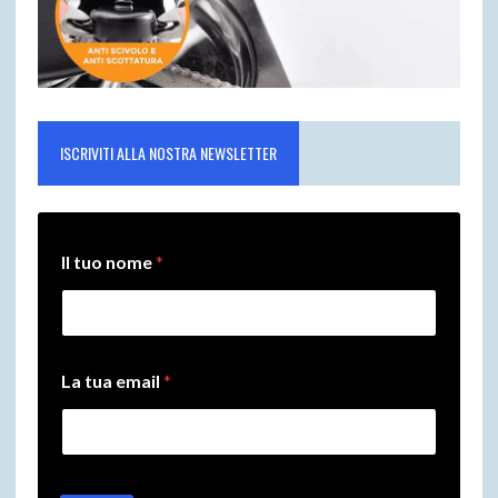
ISCRIVITI ALLA NOSTRA NEWSLETTER
Il tuo nome
*
L
La tua email
*
a
L
a
L
a