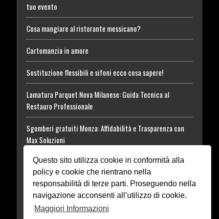
tuo evento
Cosa mangiare al ristorante messicano?
Cartomanzia in amore
Sostituzione flessibili e sifoni ecco cosa sapere!
Lamatura Parquet Nova Milanese: Guida Tecnica al
Restauro Professionale
Sgomberi gratuiti Monza: Affidabilità e Trasparenza con
Max Soluzioni
Questo sito utilizza cookie in conformità alla
Tossina Botulinica: informazioni utili al Trattamento
policy e cookie che rientrano nella
Rhodense Funeral
responsabilità di terze parti. Proseguendo nella
navigazione acconsenti all’utilizzo di cookie.
Dissuasori in acciaio o ferro Monza
Maggiori Informazioni