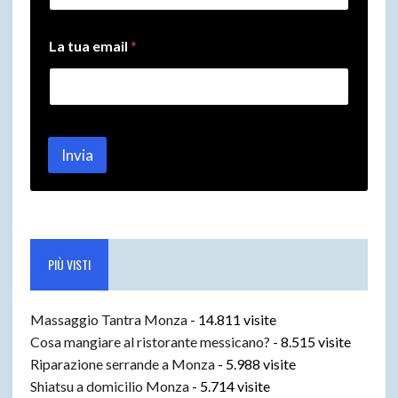
u
o
t
La tua email
*
u
a
Invia
PIÙ VISTI
Massaggio Tantra Monza
- 14.811 visite
Cosa mangiare al ristorante messicano?
- 8.515 visite
Riparazione serrande a Monza
- 5.988 visite
Shiatsu a domicilio Monza
- 5.714 visite