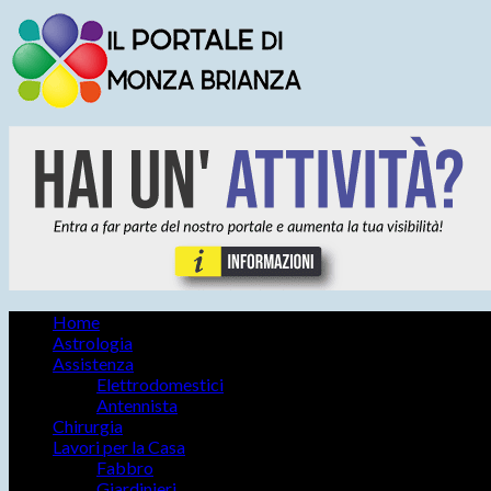
Home
Astrologia
Assistenza
Elettrodomestici
Antennista
Chirurgia
Lavori per la Casa
Fabbro
Giardinieri