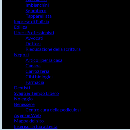
Imbianchini
Sgombero
Tapparellista
Imprese di Pulizia
Ediliza
Liberi Professionisti
Avvocati
Dottori
Rieducazione della scrittura
Negozi
Articoli per la casa
Canapa
Carrozzeria
Cibi biologici
Farmacia
Dentisti
Svago & Tempo Libero
Noleggio
Benessere
Centro cura della pediculosi
Agenzie Web
Mappa del sito
Inserisci la tua attività